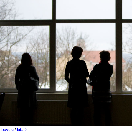
 buvusi
/
kita >