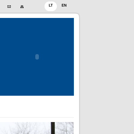
LT
EN