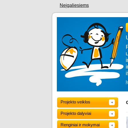
Neįgaliesiems
Į
Projekto veiklos
G
Projekto dalyviai
Renginiai ir mokymai