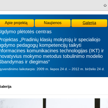
Apie projektą
Naujienos
Galerija
Ugdymo plėtotės centras
Projektas „Pradinių klasių mokytojų ir specialiojo
ugdymo pedagogų kompetencijų taikyti
informacines komunikacines technologijas (IKT) ir
inovatyvius mokymo metodus tobulinimo modelio
išbandymas ir diegimas“
gyvendinimo laikotarpis: 2009 m. liepos 24 d. – 2012 m. birželio 24 d.
alerija