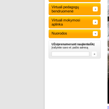
Virtuali pedagogų
bendruomenė
Virtuali mokymosi
aplinka
Nuorodos
Užsiprenumeruoti naujienlaiškį
Įrašykite savo el. pašto adresą
<