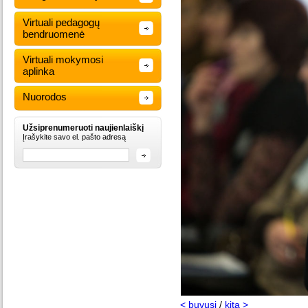
Virtuali pedagogų
bendruomenė
Virtuali mokymosi
aplinka
Nuorodos
Užsiprenumeruoti naujienlaiškį
Įrašykite savo el. pašto adresą
< buvusi
/
kita >