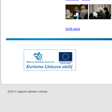
Grįžti atgal
2010 © Ugdymo plėtotės centras