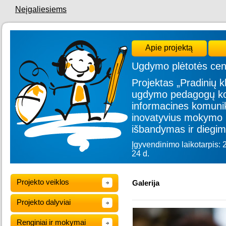
Neįgaliesiems
Apie projektą
Ugdymo plėtotės cen
Projektas „Pradinių kl
ugdymo pedagogų kom
informacines komunik
inovatyvius mokymo 
išbandymas ir diegim
Įgyvendinimo laikotarpis: 
24 d.
Projekto veiklos
Galerija
Projekto dalyviai
Renginiai ir mokymai