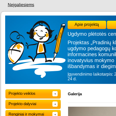
Neįgaliesiems
Apie projektą
Ugdymo plėtotės cen
Projektas „Pradinių kl
ugdymo pedagogų kom
informacines komunik
inovatyvius mokymo 
išbandymas ir diegim
Įgyvendinimo laikotarpis: 
24 d.
Projekto veiklos
Galerija
Projekto dalyviai
Renginiai ir mokymai