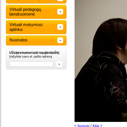
Virtuali pedagogų
bendruomenė
Virtuali mokymosi
aplinka
Nuorodos
Užsiprenumeruoti naujienlaiškį
Įrašykite savo el. pašto adresą
< buvusi
/
kita >