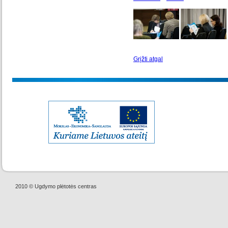
Grįžti atgal
2010 © Ugdymo plėtotės centras