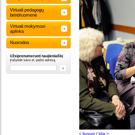
Virtuali pedagogų
bendruomenė
Virtuali mokymosi
aplinka
Nuorodos
Užsiprenumeruoti naujienlaiškį
Įrašykite savo el. pašto adresą
< buvusi
/
kita >