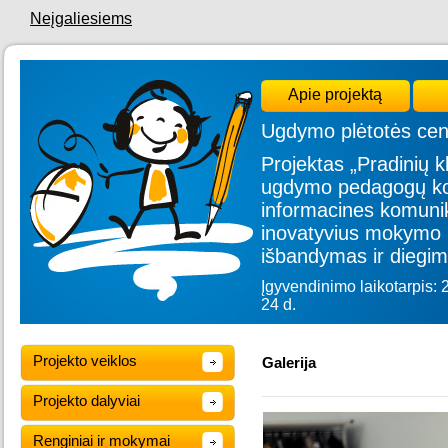
Neįgaliesiems
Apie projektą
Ugdymo plėtotės cen
Projektas „Pradinių kl
ugdymo pedagogų kom
informacines komunik
inovatyvius mokymo 
išbandymas ir diegim
Įgyvendinimo laikotarpis: 
24 d.
Projekto veiklos
Galerija
Projekto dalyviai
Renginiai ir mokymai