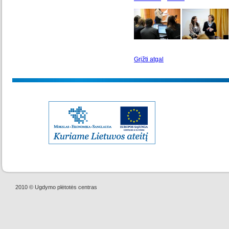
Grįžti atgal
2010 © Ugdymo plėtotės centras