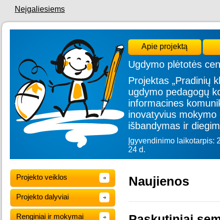
Neįgaliesiems
Apie projektą
Ugdymo plėtotės cen
Projektas „Pradinių kl
ugdymo pedagogų kom
informacines komunik
inovatyvius mokymo 
išbandymas ir diegim
Įgyvendinimo laikotarpis: 
24 d.
Projekto veiklos
Naujienos
Projekto dalyviai
Renginiai ir mokymai
Paskutiniai sem