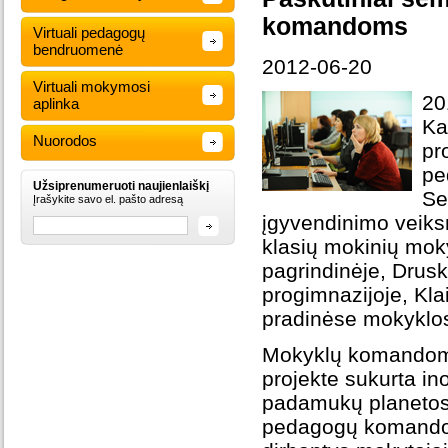
komandoms
Virtuali pedagogų
bendruomenė
2012-06-20
Virtuali mokymosi
20
aplinka
Ka
Nuorodos
pr
pe
Užsiprenumeruoti naujienlaiškį
Se
Įrašykite savo el. pašto adresą
įgyvendinimo veiksm
klasių mokinių moky
pagrindinėje, Drusk
progimnazijoje, Klai
pradinėse mokyklos
Mokyklų komandoms 
projekte sukurta in
padamukų planetos”.
pedagogų komandos 