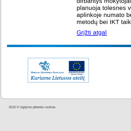
dirbantys mokytojai
planuoja tolesnes v
aplinkoje numato be
metodų bei IKT tai
Grįžti atgal
2010 © Ugdymo plėtotės centras