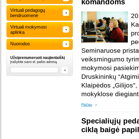
komandoms
Virtuali pedagogų
20
bendruomenė
Ka
Virtuali mokymosi
aplinka
pr
pe
Nuorodos
Seminaruose pristaty
Užsiprenumeruoti naujienlaiškį
veiksmingumo tyrimų
Įrašykite savo el. pašto adresą
mokymosi pasiekimus
Druskininkų “Atgimi
Klaipėdos „Gilijos”,
mokyklose diegiant
Plačiau
Specialiųjų ped
ciklą baigė pap