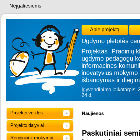
Neįgaliesiems
Apie projektą
Ugdymo plėtotės cen
Projektas „Pradinių kl
ugdymo pedagogų kom
informacines komunik
inovatyvius mokymo 
išbandymas ir diegim
Įgyvendinimo laikotarpis: 
24 d.
Projekto veiklos
Naujienos
Projekto dalyviai
Paskutiniai sem
Renginiai ir mokymai