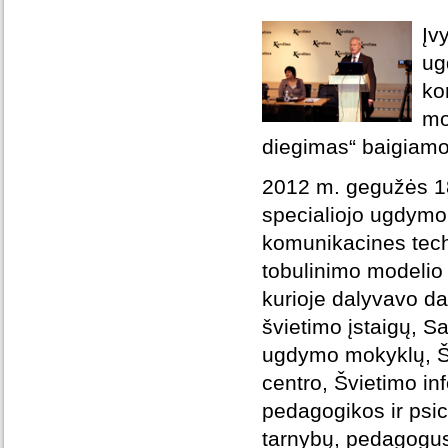
Įv
ug
ko
mo
diegimas“ baigiamoj
2012 m. gegužės 18 
specialiojo ugdymo
komunikacines tech
tobulinimo modelio 
kurioje dalyvavo da
švietimo įstaigų, S
ugdymo mokyklų, Šv
centro, Švietimo in
pedagogikos ir psic
tarnybų, pedagogus 