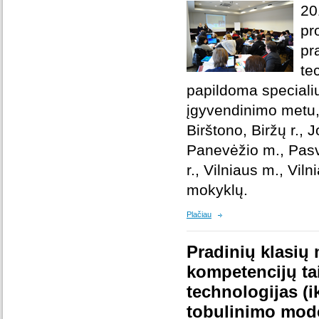
20
pr
pr
te
papildoma specialių
įgyvendinimo metu, 
Birštono, Biržų r., 
Panevėžio m., Pasval
r., Vilniaus m., Vil
mokyklų.
Plačiau
Pradinių klasių
kompetencijų ta
technologijas (
tobulinimo mode