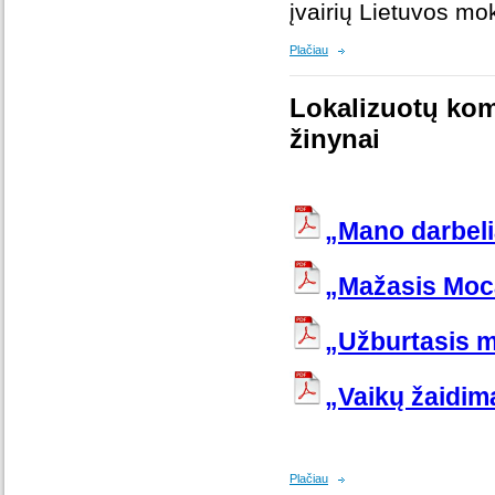
įvairių Lietuvos mo
Plačiau
Lokalizuotų kom
žinynai
„Mano darbeli
„Mažasis Moc
„Užburtasis m
„Vaikų žaidim
Plačiau