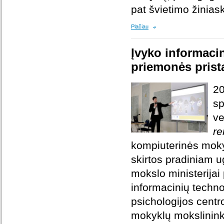
pat švietimo žiniask
Plačiau
Įvyko informaci
priemonės pris
20
sp
ve
r
kompiuterinės moky
skirtos pradiniam u
mokslo ministerijai
informacinių techno
psichologijos centr
mokyklų mokslininka