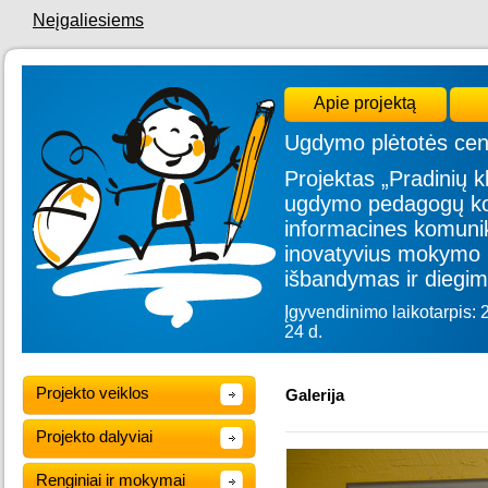
Neįgaliesiems
Apie projektą
Ugdymo plėtotės cen
Projektas „Pradinių kl
ugdymo pedagogų kom
informacines komunik
inovatyvius mokymo 
išbandymas ir diegim
Įgyvendinimo laikotarpis: 
24 d.
Projekto veiklos
Galerija
Projekto dalyviai
Renginiai ir mokymai