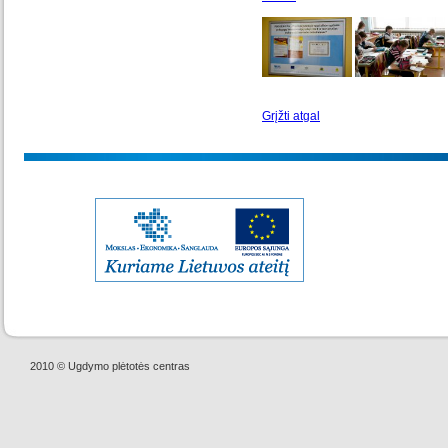
Grįžti atgal
2010 © Ugdymo plėtotės centras