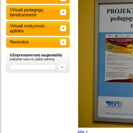
Virtuali pedagogų
bendruomenė
Virtuali mokymosi
aplinka
Nuorodos
Užsiprenumeruoti naujienlaiškį
Įrašykite savo el. pašto adresą
kita >