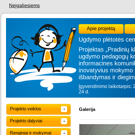
Neįgaliesiems
Apie projektą
Ugdymo plėtotės cen
Projektas „Pradinių kl
ugdymo pedagogų kom
informacines komunik
inovatyvius mokymo 
išbandymas ir diegim
Įgyvendinimo laikotarpis: 
24 d.
Projekto veiklos
Galerija
Projekto dalyviai
Renginiai ir mokymai