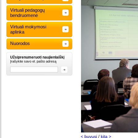
Virtuali pedagogų
bendruomenė
Virtuali mokymosi
aplinka
Nuorodos
Užsiprenumeruoti naujienlaiškį
Įrašykite savo el. pašto adresą
< buvusi
/
kita >