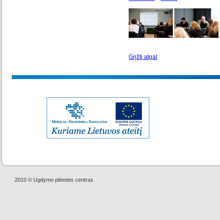
Grįžti atgal
2010 © Ugdymo plėtotės centras