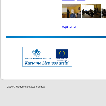
Grįžti atgal
2010 © Ugdymo plėtotės centras