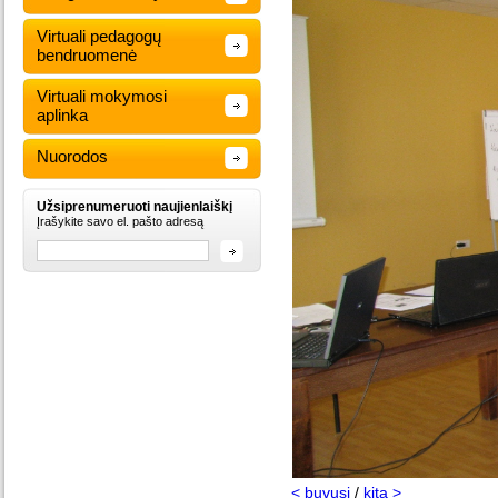
Virtuali pedagogų
bendruomenė
Virtuali mokymosi
aplinka
Nuorodos
Užsiprenumeruoti naujienlaiškį
Įrašykite savo el. pašto adresą
< buvusi
/
kita >