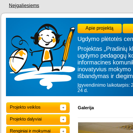
Neįgaliesiems
Apie projektą
Ugdymo plėtotės cen
Projektas „Pradinių kl
ugdymo pedagogų kom
informacines komunik
inovatyvius mokymo 
išbandymas ir diegim
Įgyvendinimo laikotarpis: 
24 d.
Projekto veiklos
Galerija
Projekto dalyviai
Renginiai ir mokymai