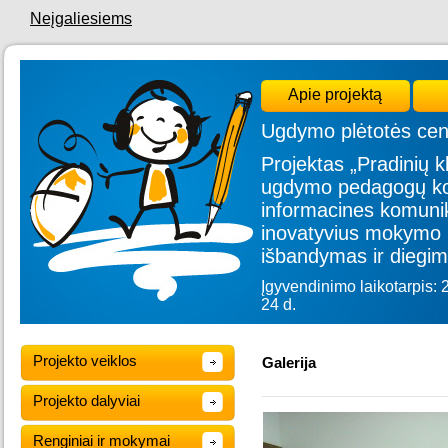
Neįgaliesiems
Apie projektą
Ugdymo plėtotės cen
Projektas „Pradinių kl
ugdymo pedagogų kom
informacines komunik
inovatyvius mokymo 
išbandymas ir diegim
Įgyvendinimo laikotarpis: 
24 d.
Projekto veiklos
Galerija
Projekto dalyviai
Renginiai ir mokymai