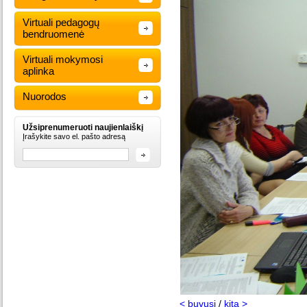
Virtuali pedagogų
bendruomenė
Virtuali mokymosi
aplinka
Nuorodos
Užsiprenumeruoti naujienlaiškį
Įrašykite savo el. pašto adresą
< buvusi
/
kita >