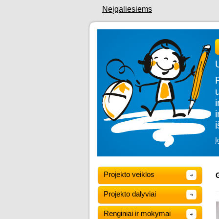
Neįgaliesiems
Į
Projekto veiklos
G
Projekto dalyviai
Renginiai ir mokymai