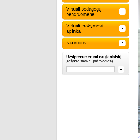
Virtuali pedagogų
bendruomenė
Virtuali mokymosi
aplinka
Nuorodos
Užsiprenumeruoti naujienlaiškį
Įrašykite savo el. pašto adresą
<