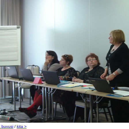
 buvusi
/
kita >