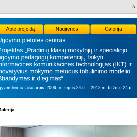
Apie projektą
Naujienos
Galerija
Ugdymo plėtotės centras
Projektas „Pradinių klasių mokytojų ir specialiojo
ugdymo pedagogų kompetencijų taikyti
informacines komunikacines technologijas (IKT) ir
inovatyvius mokymo metodus tobulinimo modelio
išbandymas ir diegimas“
gyvendinimo laikotarpis: 2009 m. liepos 24 d. – 2012 m. birželio 24 d.
alerija