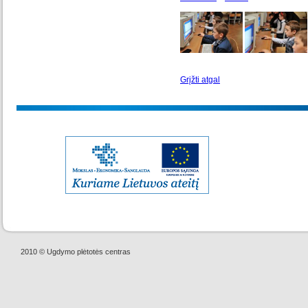
Grįžti atgal
2010 © Ugdymo plėtotės centras