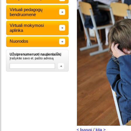
Virtuali pedagogų
bendruomenė
Virtuali mokymosi
aplinka
Nuorodos
Užsiprenumeruoti naujienlaiškį
Įrašykite savo el. pašto adresą
< buvusi
/
kita >