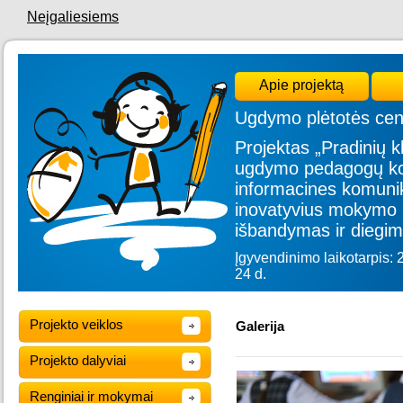
Neįgaliesiems
Apie projektą
Ugdymo plėtotės cen
Projektas „Pradinių kl
ugdymo pedagogų kom
informacines komunik
inovatyvius mokymo 
išbandymas ir diegim
Įgyvendinimo laikotarpis: 
24 d.
Projekto veiklos
Galerija
Projekto dalyviai
Renginiai ir mokymai