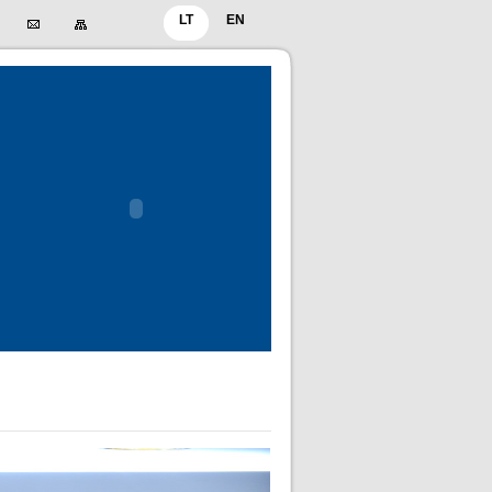
LT
EN