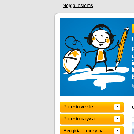
Neįgaliesiems
Į
Projekto veiklos
G
Projekto dalyviai
Renginiai ir mokymai