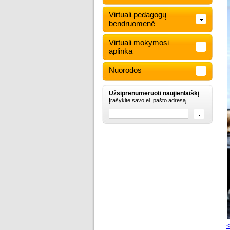
Virtuali pedagogų
bendruomenė
Virtuali mokymosi
aplinka
Nuorodos
Užsiprenumeruoti naujienlaiškį
Įrašykite savo el. pašto adresą
<