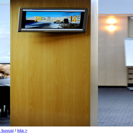
 buvusi
/
kita >