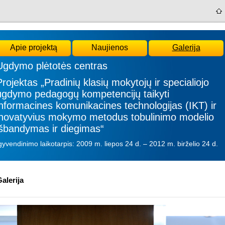
Apie projektą
Naujienos
Galerija
Ugdymo plėtotės centras
Projektas „Pradinių klasių mokytojų ir specialiojo
ugdymo pedagogų kompetencijų taikyti
informacines komunikacines technologijas (IKT) ir
inovatyvius mokymo metodus tobulinimo modelio
išbandymas ir diegimas“
gyvendinimo laikotarpis: 2009 m. liepos 24 d. – 2012 m. birželio 24 d.
alerija